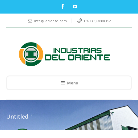
info@ioriente.com
+591 (3) 3888152
Menu
Untitled-1