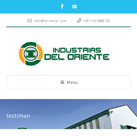
info@ioriente.com
+591 (3) 3888152
Menu
testiman