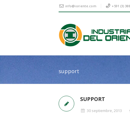
info@ioriente.com
+591 (3) 38
support
SUPPORT
30 septiembre, 2013