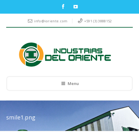
info@ioriente.com
+591 (3) 3888152
Menu
smile1.png