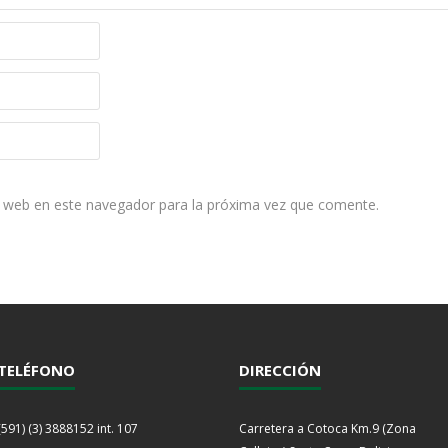
y web en este navegador para la próxima vez que comente.
TELÉFONO
DIRECCIÓN
(591) (3) 3888152 int. 107
Carretera a Cotoca Km.9 (Zona