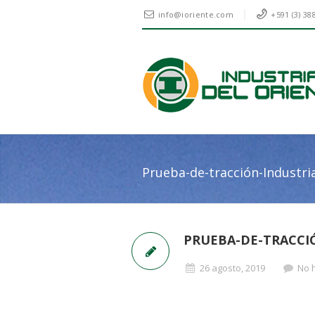
info@ioriente.com
+591 (3) 38
Prueba-de-tracción-Industri
PRUEBA-DE-TRACCI
26 agosto, 2019
No h