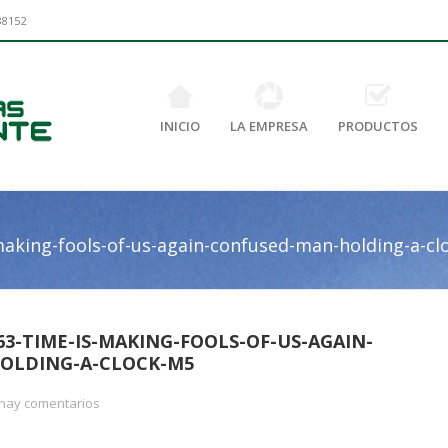
88152
INICIO
LA EMPRESA
PRODUCTOS
aking-fools-of-us-again-confused-man-holding-a-cl
3-TIME-IS-MAKING-FOOLS-OF-US-AGAIN-
OLDING-A-CLOCK-M5
hay comentarios