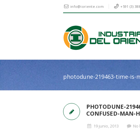
info@ioriente.com
+591 (3) 38
photodune-219463-time-is-m
PHOTODUNE-21946
CONFUSED-MAN-H
19 junio, 2013
No 