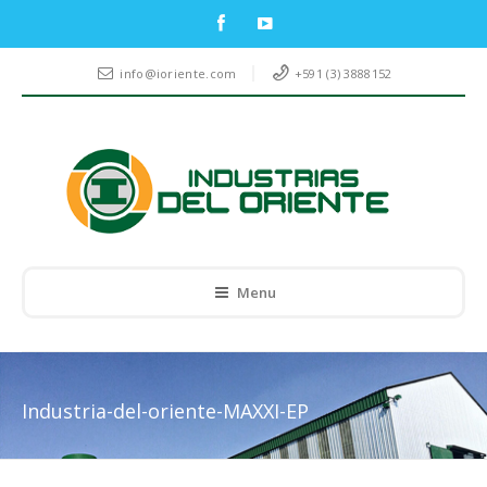
info@ioriente.com
+591 (3) 3888152
Menu
Industria-del-oriente-MAXXI-EP