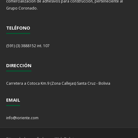
comercialización de adhesivos para construcción, perteneciente al
Grupo Coronado.
TELÉFONO
(591) (3) 3888152 int. 107
DIRECCIÓN
Carretera a Cotoca Km.9 (Zona Callejas) Santa Cruz - Bolivia
EMAIL
info@ioriente.com