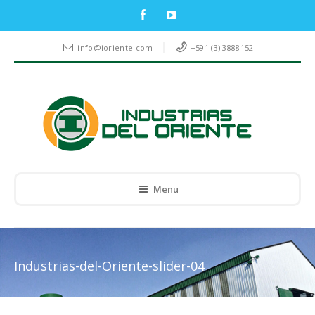
info@ioriente.com
+591 (3) 3888152
Menu
Industrias-del-Oriente-slider-04