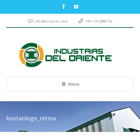
info@ioriente.com
+591 (3) 3888152
Menu
bostanlogo_retina