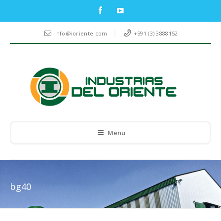
info@ioriente.com
+591 (3) 3888152
Menu
bg40