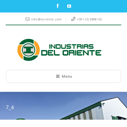
info@ioriente.com
+591 (3) 3888152
Menu
7_4