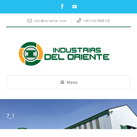
info@ioriente.com
+591 (3) 3888152
Menu
7_1